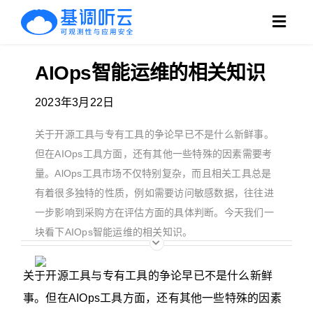
跳
Toggl
过
Navig
内
AIOps智能运维的相关知识
产品
容
2023年3月22日
方案
关于开源工具与专有工具的争论早已不是什么新鲜事。
客户
但在AIOps工具方面，还有其他一些特殊的因素需要考
量。AlOps工具市场不仅特别复杂，而且相关工具总是
支持
有着很多独特的性质，例如需要访问敏感数据，往往进
一步影响到采购方在评估方面的具体判断。今天我们一
博客
块看下AIOps智能运维的相关知识。
搜
关于开源工具与专有工具的争论早已不是什么新鲜
索：
事。但在AIOps工具方面，还有其他一些特殊的因素