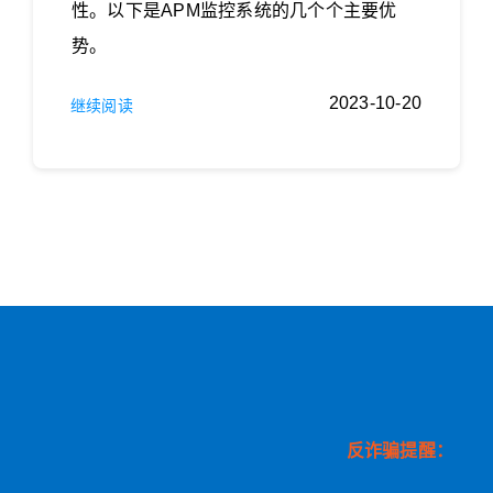
性。以下是APM监控系统​的几个个主要优
势。
2023-10-20
继续阅读
反诈骗提醒：