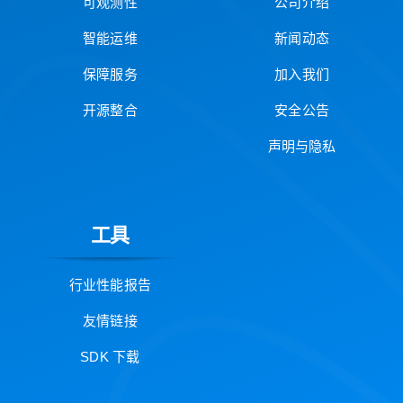
可观测性
公司介绍
智能运维
新闻动态
保障服务
加入我们
开源整合
安全公告
声明与隐私
工具
行业性能报告
友情链接
SDK 下载