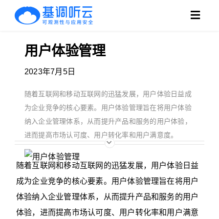
跳
Toggl
过
Navig
内
用户体验管理
产品
容
2023年7月5日
方案
随着互联网和移动互联网的迅猛发展，用户体验日益成
客户
为企业竞争的核心要素。用户体验管理旨在将用户体验
纳入企业管理体系，从而提升产品和服务的用户体验，
支持
进而提高市场认可度、用户转化率和用户满意度。
博客
随着互联网和移动互联网的迅猛发展，用户体验日益
成为企业竞争的核心要素。用户体验管理旨在将用户
搜
体验纳入企业管理体系，从而提升产品和服务的用户
索：
体验，进而提高市场认可度、用户转化率和用户满意