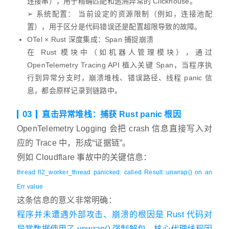
连接串），用于精确匹配和追溯异常的 Clickhouse。
➢ 系统配置： 当前设定的资源限制（例如，连接池配
置），用于区分是代码错误还是配置超限导致的故障。
OTel × Rust 深度集成：Span 捕捉崩溃
在 Rust 模块中（如机器人管理模块），通过
OpenTelemetry Tracing API 植入关键 Span，当程序执
行到异常分支时，崩溃堆栈、错误路径、线程 panic 信
息，都会原样记录到链路中。
03
直击异常堆栈：捕获 Rust panic 根因
OpenTelemetry Logging 会把 crash 信息直接写入对
应的 Trace 中，形成“证据链”。
例如 Cloudflare 事故中的关键信息：
thread fl2_worker_thread panicked: called Result::unwrap() on an
Err value
这条信息的意义非常明确：
程序并未遭遇外部攻击、崩溃的根因是 Rust 代码对
异常数据使用了 unwrap() 强制解包、核心代理线程因