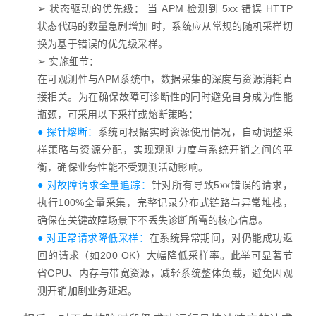
➢ 状态驱动的优先级： 当 APM 检测到 5xx 错误 HTTP
状态代码的数量急剧增加 时，系统应从常规的随机采样切
换为基于错误的优先级采样。
➢ 实施细节：
在可观测性与APM系统中，数据采集的深度与资源消耗直
接相关。为在确保故障可诊断性的同时避免自身成为性能
瓶颈，可采用以下采样或熔断策略：
● 探针熔断：
系统可根据实时资源使用情况，自动调整采
样策略与资源分配，实现观测力度与系统开销之间的平
衡，确保业务性能不受观测活动影响。
● 对故障请求全量追踪：
针对所有导致5xx错误的请求，
执行100%全量采集，完整记录分布式链路与异常堆栈，
确保在关键故障场景下不丢失诊断所需的核心信息。
● 对正常请求降低采样：
在系统异常期间，对仍能成功返
回的请求（如200 OK）大幅降低采样率。此举可显著节
省CPU、内存与带宽资源，减轻系统整体负载，避免因观
测开销加剧业务延迟。