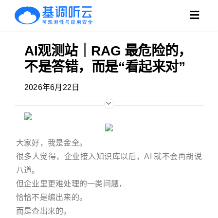
跳
Toggl
过
Navig
内
AI观测站｜RAG 最危险的，
产品
容
不是答错，而是“看起来对”
方案
2026年6月22日
客户
支持
大家好，我是金全。
很多人觉得，企业接入知识库以后，AI 就不会再胡说
博客
八道。
但企业里更难处理的一类问题，
搜
恰恰不是编出来的。
索：
而是查出来的。