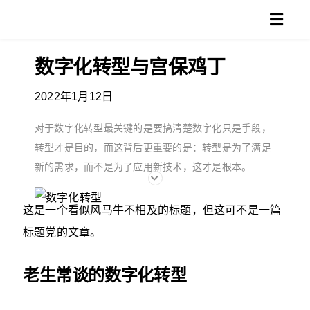
跳
Toggl
过
Navig
内
数字化转型与宫保鸡丁
产品
容
2022年1月12日
方案
对于数字化转型最关键的是要搞清楚数字化只是手段，
客户
转型才是目的，而这背后更重要的是：转型是为了满足
新的需求，而不是为了应用新技术，这才是根本。
支持
这是一个看似风马牛不相及的标题，但这可不是一篇
博客
标题党的文章。
搜
老生常谈的数字化转型
索：