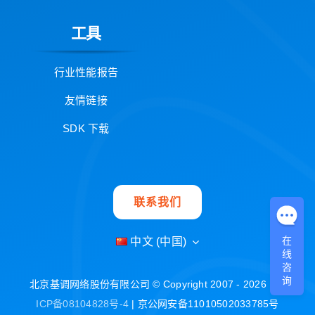
工具
行业性能报告
友情链接
SDK 下载
联系我们
在
中文 (中国)
线
咨
询
北京基调网络股份有限公司 © Copyright 2007 - 2026 |
京
ICP备08104828号-4
| 京公网安备11010502033785号