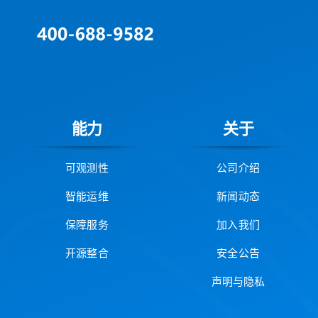
能力
关于
可观测性
公司介绍
智能运维
新闻动态
保障服务
加入我们
开源整合
安全公告
声明与隐私