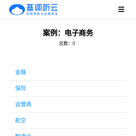
跳
Toggl
过
Navig
内
产品
案例：电子商务
容
总数：0
方案
客户
金融
支持
保险
博客
运营商
搜
航空
索：