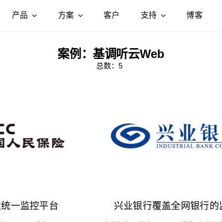
产品
方案
客户
支持
博客
终端用户体验
整体解决方案
模拟综合监测
帮助中心
场景解决方
案例：基调听云Web
平台
基调听云Web
DevOps
基调听云Network
新手引导
智能告警
总数：5
基调听云App
业务运维
基调听云真机拨测
产品文档
微服务治理
基调听云小程序
一体化监控
CDN质量监控
基调听云行为分析
用户体验监控
全链路混合压测
造统一监控平台
兴业银行覆盖全网银行的