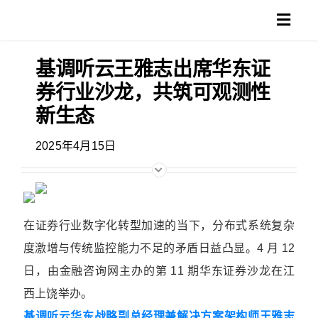
跳
Toggl
过
Navig
内
基调听云王雅志出席华东证
产品
容
券行业沙龙，共筑可观测性
方案
新生态
2025年4月15日
客户
支持
在证券行业数字化转型加速的当下，分布式系统复杂
博客
度激增与传统监控能力不足的矛盾日益凸显。4 月 12
搜
日，由金融咨询网主办的第 11 期华东证券沙龙在江
索：
西上饶举办。
基调听云华东战略副总经理兼解决方案架构师王雅志